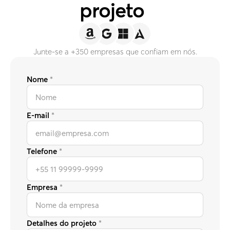
projeto
Junte-se a +350 empresas que confiam em nós.
Nome
*
E-mail
*
Telefone
*
Empresa
*
Detalhes do projeto
*