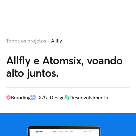
Todos os projetos
Allfly
Allfly
e
Atomsix,
voando
alto
juntos.
Branding
UX/UI Design
Desenvolvimento