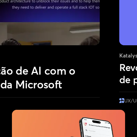
Kataly
Rev
ção de AI com o
de 
 da Microsoft
UX/UI