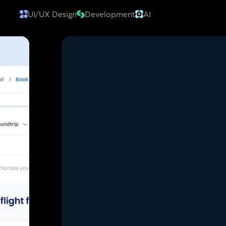
UI/UX Design
Development
AI