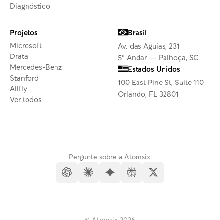
Diagnóstico
Projetos
Brasil
Microsoft
Av. das Aguias, 231
Drata
5º Andar — Palhoça, SC
Mercedes-Benz
Estados Unidos
Stanford
100 East Pine St, Suite 110
Allfly
Orlando, FL 32801
Ver todos
Pergunte sobre a Atomsix:
© Atomsix
2026